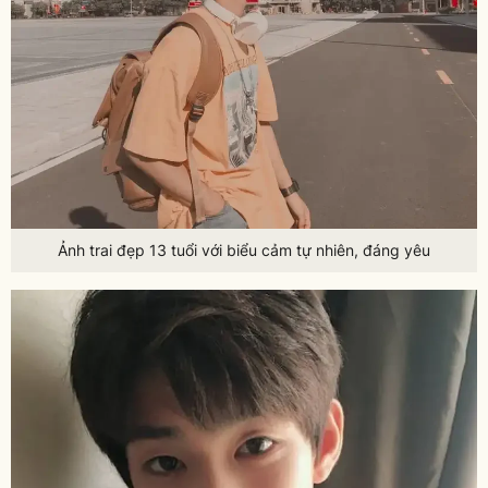
Ảnh trai đẹp 13 tuổi với biểu cảm tự nhiên, đáng yêu