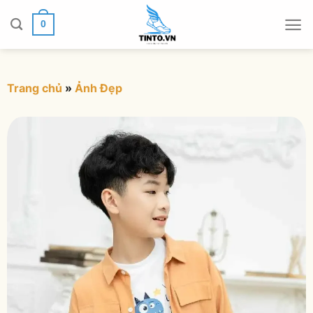
Chuyển
đến
0
nội
dung
Trang chủ
»
Ảnh Đẹp