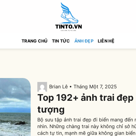
TRANG CHỦ
TIN TỨC
ẢNH ĐẸP
LIÊN HỆ
Brian Lê • Tháng Một 7, 2025
Top 192+ ảnh trai đẹp 
tượng
Bộ sưu tập ảnh trai đẹp đi biển mang đến 
nhìn. Những chàng trai này không chỉ sở h
cách tự tin, mạnh mẽ giữa không gian biển 