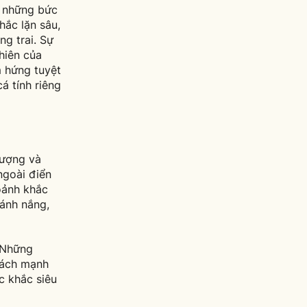
ừ những bức
hắc lặn sâu,
g trai. Sự
hiên của
m hứng tuyệt
á tính riêng
tượng và
ngoài điển
oảnh khắc
 ánh nắng,
! Những
cách mạnh
c khắc siêu