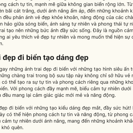
ong cách tự tin, mạnh mẽ giữa không gian biển rộng lớn. T
ên bãi cát trắng, dưới ánh nắng ấm áp, đến những khoảnh k
h đều phản ánh vẻ đẹp khỏe khoắn, năng động của các chàn
n hảo giữa sóng biển, ánh sáng tự nhiên và phong thái tự n
rai tạo nên những bức ảnh đầy sức sống. Đây là nguồn cả
ng ai yêu thích vẻ đẹp tự nhiên và mong muốn thể hiện sự c
n.
i đẹp đi biển tạo dáng đẹp
ay những ảnh trai đẹp đi biển với những tạo hình siêu ấn 
hững chàng trai trong bộ sưu tập này không chỉ sở hữu vẻ 
 có thể tạo ra sự tự tin và phong cách riêng qua những kh
biển. Với phong cách đầy mạnh mẽ, biểu cảm tự nhiên dưới
 đều mang lại cảm giác giác mới mẻ và năng động.
 đẹp đi biển với những tạo kiểu dáng đẹp mắt, đầy sức hút
này có thể hiện phong cách tự tin và năng động, từ phong 
 cảm tự nhiên dưới ánh nắng, mang đến những khoảnh khắ
 khó quên.