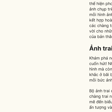
thể hiện ph
ảnh chụp tr
mỗi hình ản
kết hợp hoà
các chàng t
vời cho nhữ
của bản thâ
Ảnh tra
Khám phá ng
cuốn hút! N
hình mà còn
khắc ở bãi 
mỗi bức ảnh
Bộ ảnh trai
chàng trai 
mẽ đến biểu
ấn tượng và