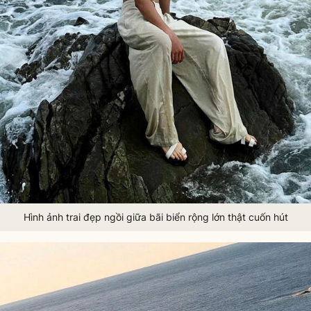
Hình ảnh trai đẹp ngồi giữa bãi biển rộng lớn thật cuốn hút