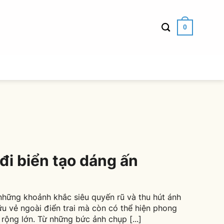
0
đi biển tạo dáng ấn
những khoảnh khắc siêu quyến rũ và thu hút ánh
ữu vẻ ngoài điển trai mà còn có thể hiện phong
rộng lớn. Từ những bức ảnh chụp [...]