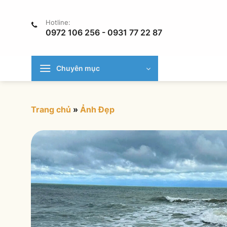
Chuyển
đến
Hotline:
nội
0972 106 256 - 0931 77 22 87
dung
Chuyên mục
Trang chủ
»
Ảnh Đẹp