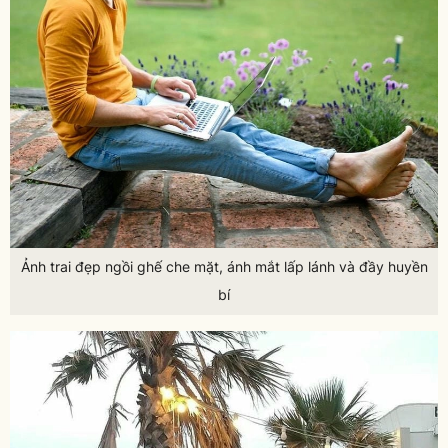
Ảnh trai đẹp ngồi ghế che mặt, ánh mắt lấp lánh và đầy huyền
bí