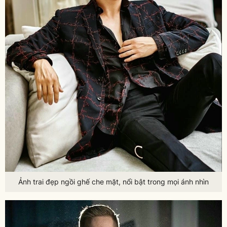
Ảnh trai đẹp ngồi ghế che mặt, nổi bật trong mọi ánh nhìn