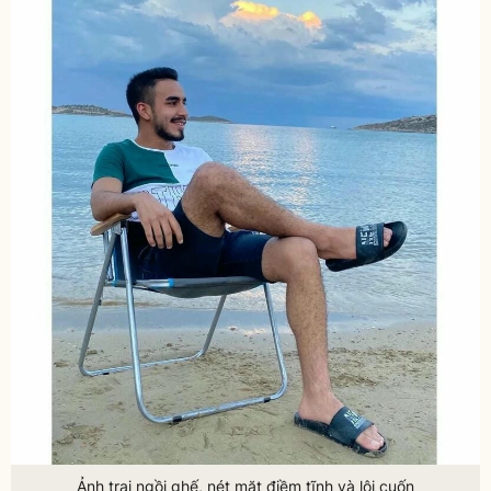
Ảnh trai ngồi ghế, nét mặt điềm tĩnh và lôi cuốn