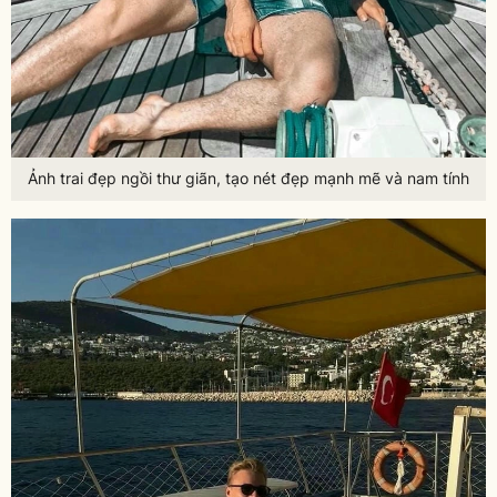
Ảnh trai đẹp ngồi thư giãn, tạo nét đẹp mạnh mẽ và nam tính