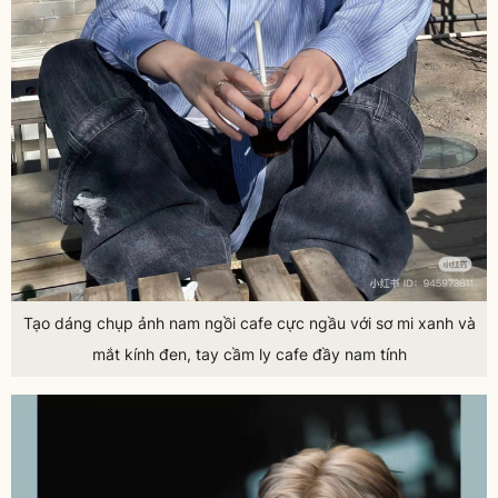
Tạo dáng chụp ảnh nam ngồi cafe cực ngầu với sơ mi xanh và
mắt kính đen, tay cầm ly cafe đầy nam tính