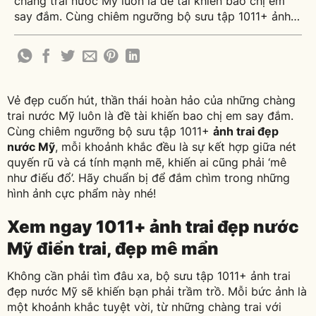
chàng trai nước Mỹ luôn là đề tài khiến bao chị em
say đắm. Cùng chiêm ngưỡng bộ sưu tập 1011+ ảnh
trai đẹp nước Mỹ, mỗi khoảnh khắc đều là sự kết hợp
giữa nét quyến rũ và cá tính mạnh mẽ, khiến ai [...]
Vẻ đẹp cuốn hút, thần thái hoàn hảo của những chàng
trai nước Mỹ luôn là đề tài khiến bao chị em say đắm.
Cùng chiêm ngưỡng bộ sưu tập 1011+
ảnh trai đẹp
nước Mỹ
, mỗi khoảnh khắc đều là sự kết hợp giữa nét
quyến rũ và cá tính mạnh mẽ, khiến ai cũng phải ‘mê
như điếu đổ’. Hãy chuẩn bị để đắm chìm trong những
hình ảnh cực phẩm này nhé!
Xem ngay 1011+ ảnh trai đẹp nước
Mỹ điển trai, đẹp mê mẩn
Không cần phải tìm đâu xa, bộ sưu tập 1011+ ảnh trai
đẹp nước Mỹ sẽ khiến bạn phải trầm trồ. Mỗi bức ảnh là
một khoảnh khắc tuyệt vời, từ những chàng trai với