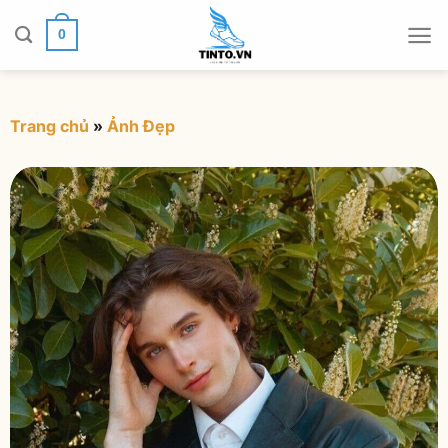
Chuyển
đến
0
nội
dung
Trang chủ
»
Ảnh Đẹp