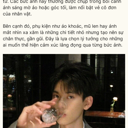
tư. Các bức ảnh này thường được chụp trong bối cảnh
ánh sáng mờ ảo hoặc góc tối, làm nổi bật vẻ cô đơn
của nhân vật.
Bên cạnh đó, phụ kiện như áo khoác, mũ len hay ánh
mắt nhìn xa xăm là những chi tiết nhỏ nhưng tạo nên sự
chân thực, gần gũi. Đây là lựa chọn lý tưởng cho những
ai muốn thể hiện cảm xúc lắng đọng qua từng bức ảnh.