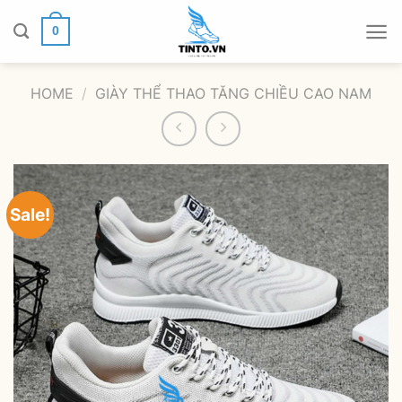
Chuyển
đến
0
nội
dung
HOME
/
GIÀY THỂ THAO TĂNG CHIỀU CAO NAM
Sale!