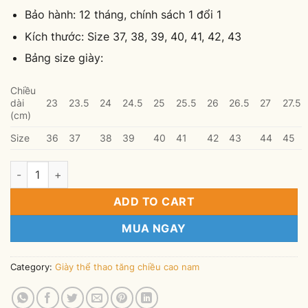
Bảo hành: 12 tháng, chính sách 1 đổi 1
Kích thước: Size 37, 38, 39, 40, 41, 42, 43
Bảng size giày:
Chiều
dài
23
23.5
24
24.5
25
25.5
26
26.5
27
27.5
(cm)
Size
36
37
38
39
40
41
42
43
44
45
Giày thể thao tăng chiều cao nam Tinto TT-52T-7CM quantity
ADD TO CART
MUA NGAY
Category:
Giày thể thao tăng chiều cao nam