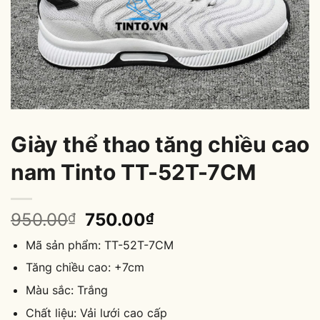
Giày thể thao tăng chiều cao
nam Tinto TT-52T-7CM
Original
Current
950.00
750.00
₫
₫
price
price
Mã sản phẩm: TT-52T-7CM
was:
is:
950.00₫.
750.00₫.
Tăng chiều cao: +7cm
Màu sắc: Trắng
Chất liệu: Vải lưới cao cấp