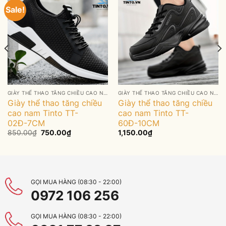
Sale!
GIÀY THỂ THAO TĂNG CHIỀU CAO NAM
GIÀY THỂ THAO TĂNG CHIỀU CAO NAM
Giày thể thao tăng chiều
Giày thể thao tăng chiều
cao nam Tinto TT-
cao nam Tinto TT-
02Đ-7CM
60Đ-10CM
Original
Current
850.00
₫
750.00
₫
1,150.00
₫
price
price
was:
is:
850.00₫.
750.00₫.
GỌI MUA HÀNG (08:30 - 22:00)
0972 106 256
GỌI MUA HÀNG (08:30 - 22:00)