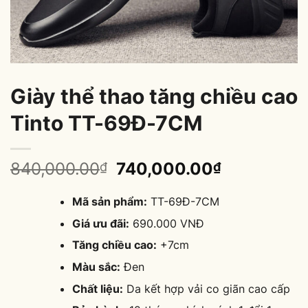
Giày thể thao tăng chiều cao
Tinto TT-69Đ-7CM
Original
Current
840,000.00
740,000.00
₫
₫
price
price
was:
is:
Mã sản phẩm:
TT-69Đ-7CM
840,000.00₫.
740,000.0
Giá ưu đãi:
690.000 VNĐ
Tăng chiều cao:
+7cm
Màu sắc:
Đen
Chất liệu:
Da kết hợp vải co giãn cao cấp