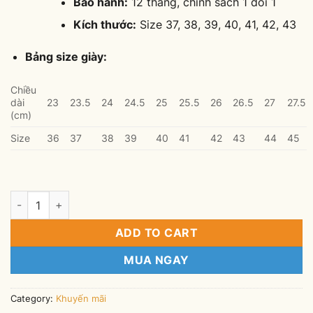
Bảo hành:
12 tháng, chính sách 1 đổi 1
Kích thước:
Size 37, 38, 39, 40, 41, 42, 43
Bảng size giày:
Chiều
dài
23
23.5
24
24.5
25
25.5
26
26.5
27
27.5
(cm)
Size
36
37
38
39
40
41
42
43
44
45
Giày thể thao tăng chiều cao Tinto TT-69Đ-7CM quantity
ADD TO CART
MUA NGAY
Category:
Khuyến mãi