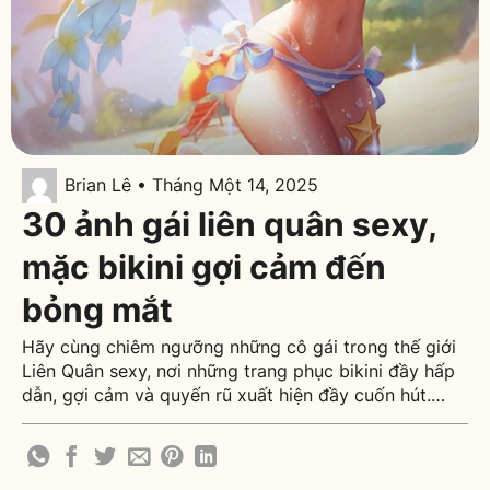
Brian Lê • Tháng Một 14, 2025
30 ảnh gái liên quân sexy,
mặc bikini gợi cảm đến
bỏng mắt
Hãy cùng chiêm ngưỡng những cô gái trong thế giới
Liên Quân sexy, nơi những trang phục bikini đầy hấp
dẫn, gợi cảm và quyến rũ xuất hiện đầy cuốn hút.
Các tướng nữ trong trò chơi này luôn được thiết kế
một cách tỉ mỉ, không chỉ đẹp về mặt ngoại hình mà
còn [...]