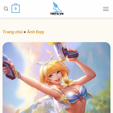
Chuyển
đến
0
nội
dung
Trang chủ
»
Ảnh Đẹp