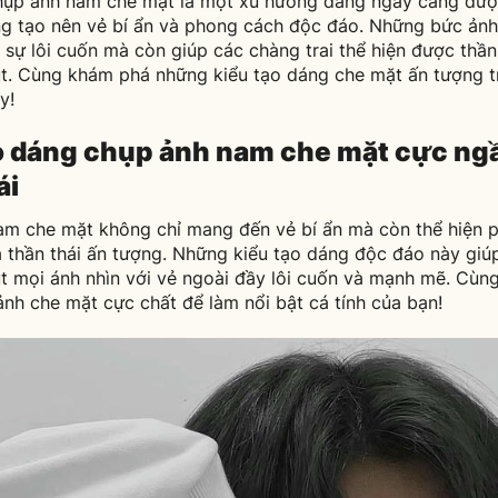
hụp ảnh nam che mặt là một xu hướng đang ngày càng được
g tạo nên vẻ bí ẩn và phong cách độc đáo. Những bức ản
i sự lôi cuốn mà còn giúp các chàng trai thể hiện được thầ
t. Cùng khám phá những kiểu tạo dáng che mặt ấn tượng t
y!
o dáng chụp ảnh nam che mặt cực ng
ái
m che mặt không chỉ mang đến vẻ bí ẩn mà còn thể hiện 
 thần thái ấn tượng. Những kiểu tạo dáng độc đáo này giú
út mọi ánh nhìn với vẻ ngoài đầy lôi cuốn và mạnh mẽ. Cù
nh che mặt cực chất để làm nổi bật cá tính của bạn!