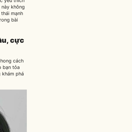
 yêu thích
h này không
n thái mạnh
rong bài
ầu, cực
phong cách
p bạn tỏa
ng khám phá