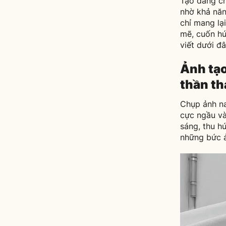
Tạo dáng c
nhờ khả năn
chỉ mang lạ
mẽ, cuốn hú
viết dưới đâ
Ảnh tạ
thần th
Chụp ảnh na
cực ngầu và
sáng, thu h
những bức ả