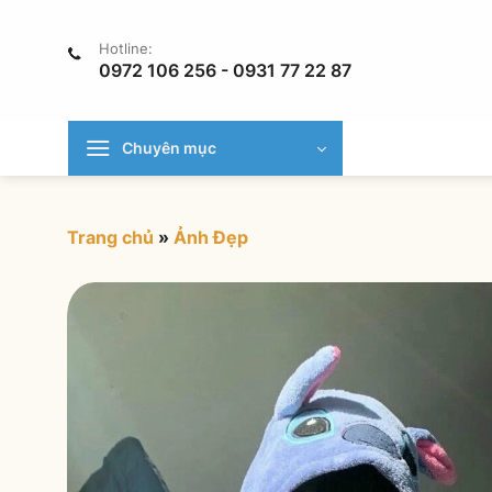
Chuyển
đến
Hotline:
nội
0972 106 256 - 0931 77 22 87
dung
Chuyên mục
Trang chủ
»
Ảnh Đẹp