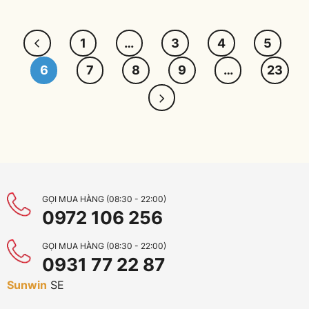
1
…
3
4
5
6
7
8
9
…
23
GỌI MUA HÀNG (08:30 - 22:00)
0972 106 256
GỌI MUA HÀNG (08:30 - 22:00)
0931 77 22 87
Sunwin
SE