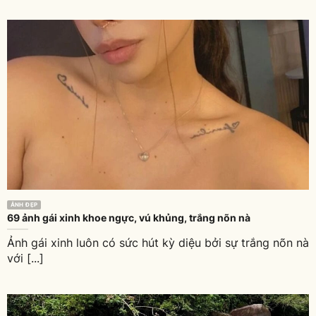
ẢNH ĐẸP
69 ảnh gái xinh khoe ngực, vú khủng, trắng nõn nà
Ảnh gái xinh luôn có sức hút kỳ diệu bởi sự trắng nõn nà
với [...]