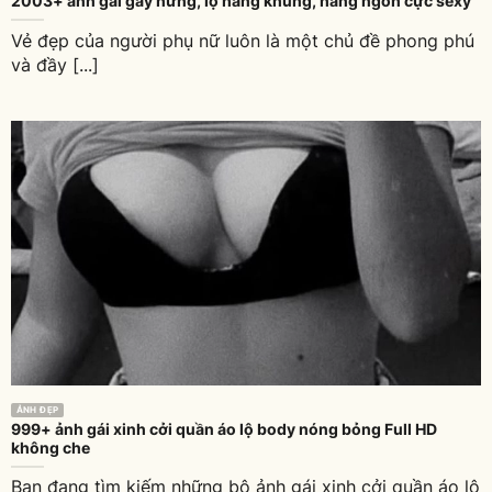
2003+ ảnh gái gây nứng, lộ hàng khủng, hàng ngon cực sexy
Vẻ đẹp của người phụ nữ luôn là một chủ đề phong phú
và đầy [...]
ẢNH ĐẸP
999+ ảnh gái xinh cởi quần áo lộ body nóng bỏng Full HD
không che
Bạn đang tìm kiếm những bộ ảnh gái xinh cởi quần áo lộ