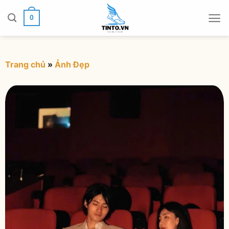
Chuyển
đến
0
nội
dung
Trang chủ
»
Ảnh Đẹp