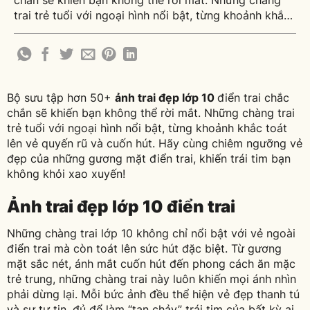
chắn sẽ khiến bạn không thể rời mắt. Những chàng
trai trẻ tuổi với ngoại hình nổi bật, từng khoảnh khắc
toát lên vẻ quyến rũ và cuốn hút. Hãy cùng chiêm
ngưỡng vẻ đẹp của những gương mặt điển trai, khiến
[...]
Bộ sưu tập hơn 50+
ảnh trai đẹp lớp 10
điển trai chắc
chắn sẽ khiến bạn không thể rời mắt. Những chàng trai
trẻ tuổi với ngoại hình nổi bật, từng khoảnh khắc toát
lên vẻ quyến rũ và cuốn hút. Hãy cùng chiêm ngưỡng vẻ
đẹp của những gương mặt điển trai, khiến trái tim bạn
không khỏi xao xuyến!
Ảnh trai đẹp lớp 10 điển trai
Những chàng trai lớp 10 không chỉ nổi bật với vẻ ngoài
điển trai mà còn toát lên sức hút đặc biệt. Từ gương
mặt sắc nét, ánh mắt cuốn hút đến phong cách ăn mặc
trẻ trung, những chàng trai này luôn khiến mọi ánh nhìn
phải dừng lại. Mỗi bức ảnh đều thể hiện vẻ đẹp thanh tú
và sự tự tin, đủ để làm “tan chảy” trái tim của bất kỳ ai.