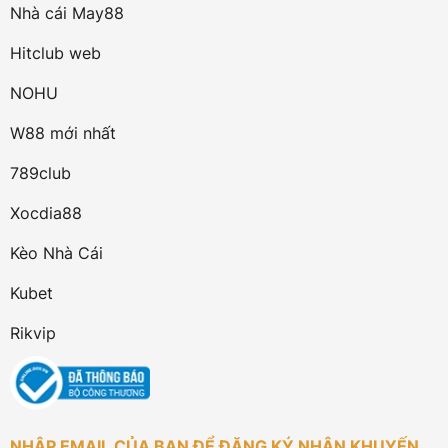
Nhà cái May88
Hitclub web
NOHU
W88 mới nhất
789club
Xocdia88
Kèo Nhà Cái
Kubet
Rikvip
NHẬP EMAIL CỦA BẠN ĐỂ ĐĂNG KÝ NHẬN KHUYẾN