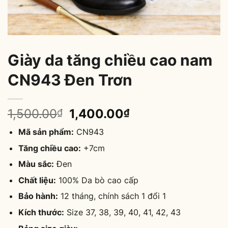
Giày da tăng chiều cao nam
CN943 Đen Trơn
Original
Current
1,500.00
1,400.00
₫
₫
price
price
Mã sản phẩm:
CN943
was:
is:
1,500.00₫.
1,400.00₫.
Tăng chiều cao:
+7cm
Màu sắc:
Đen
Chất liệu:
100% Da bò cao cấp
Bảo hành:
12 tháng, chính sách 1 đổi 1
Kích thước:
Size 37, 38, 39, 40, 41, 42, 43