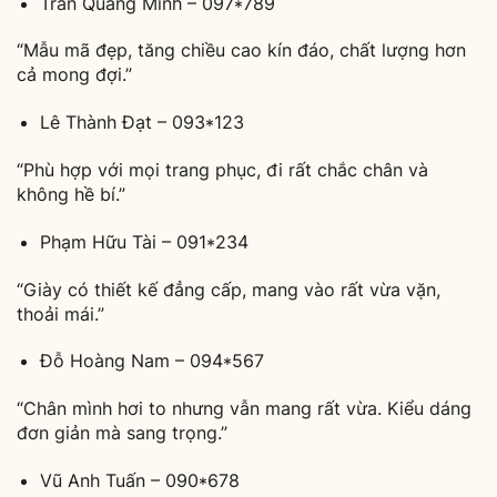
Trần Quang Minh – 097*789
“Mẫu mã đẹp, tăng chiều cao kín đáo, chất lượng hơn
cả mong đợi.”
Lê Thành Đạt – 093*123
“Phù hợp với mọi trang phục, đi rất chắc chân và
không hề bí.”
Phạm Hữu Tài – 091*234
“Giày có thiết kế đẳng cấp, mang vào rất vừa vặn,
thoải mái.”
Đỗ Hoàng Nam – 094*567
“Chân mình hơi to nhưng vẫn mang rất vừa. Kiểu dáng
đơn giản mà sang trọng.”
Vũ Anh Tuấn – 090*678