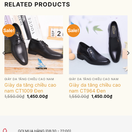
RELATED PRODUCTS
Sale!
Sale!
GIÀY DA TĂNG CHIỀU CAO NAM
GIÀY DA TĂNG CHIỀU CAO NAM
Giày da tăng chiều cao
Giày da tăng chiều cao
nam CT1009 Đen
nam CT964 Đen
Original
Current
Original
Current
1,550.00
₫
1,450.00
₫
1,550.00
₫
1,450.00
₫
price
price
price
price
was:
is:
was:
is:
0₫.
1,550.00₫.
1,450.00₫.
1,550.00₫.
1,450.00₫
GỌI MUA HÀNG (08:30 - 22:00)