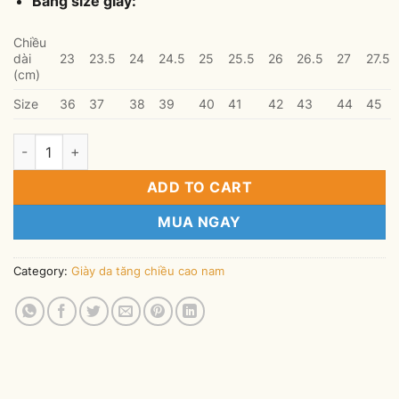
Bảng size giày:
Chiều
dài
23
23.5
24
24.5
25
25.5
26
26.5
27
27.5
(cm)
Size
36
37
38
39
40
41
42
43
44
45
Giày da tăng chiều cao nam CN943 Đen Trơn quantity
ADD TO CART
MUA NGAY
Category:
Giày da tăng chiều cao nam