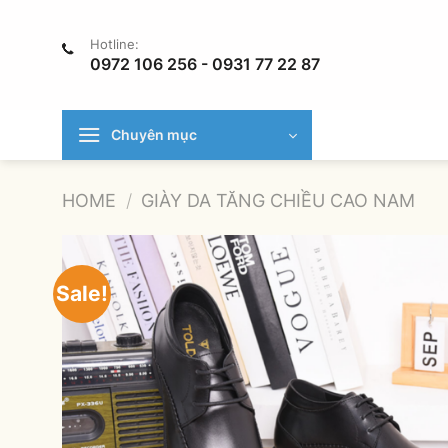
Chuyển
đến
Hotline:
nội
0972 106 256 - 0931 77 22 87
dung
Chuyên mục
HOME
/
GIÀY DA TĂNG CHIỀU CAO NAM
Sale!