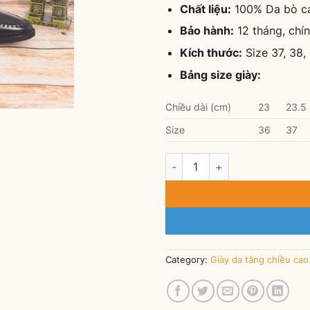
Chất liệu:
100% Da bò c
Bảo hành:
12 tháng, chín
Kích thước:
Size 37, 38, 
Bảng size giày:
Chiều dài (cm)
23
23.5
Size
36
37
Giày da tăng chiều cao nam C
Category:
Giày da tăng chiều ca