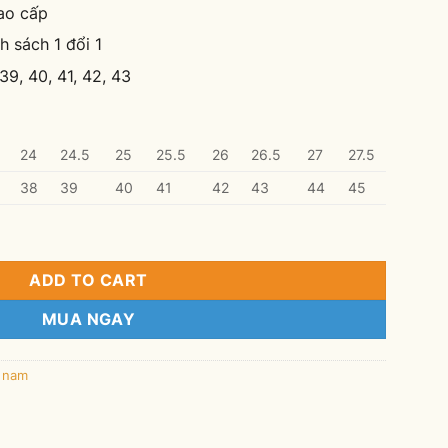
ao cấp
h sách 1 đổi 1
39, 40, 41, 42, 43
24
24.5
25
25.5
26
26.5
27
27.5
38
39
40
41
42
43
44
45
T1009 Đen quantity
ADD TO CART
MUA NGAY
o nam