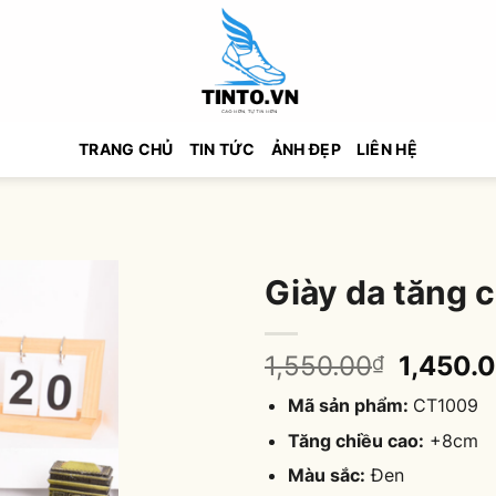
TRANG CHỦ
TIN TỨC
ẢNH ĐẸP
LIÊN HỆ
Giày da tăng
Origina
1,550.00
1,450.
₫
price
Mã sản phẩm:
CT1009
was:
1,550.0
Tăng chiều cao:
+8cm
Màu sắc:
Đen